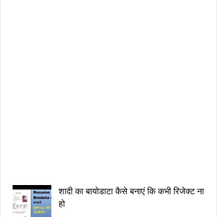
g
S
c
r
i
p
t
i
n
H
i
n
d
i
शादी का बायोडाटा कैसे बनाएं कि कभी रिजेक्ट ना
हो