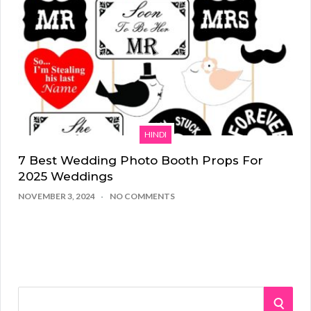
HINDI
7 Best Wedding Photo Booth Props For
2025 Weddings
NOVEMBER 3, 2024
NO COMMENTS
S
S