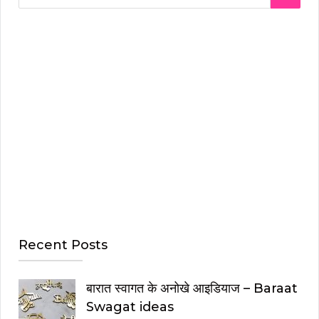
e
a
E
r
A
c
h
R
f
o
C
r
:
H
Recent Posts
बारात स्वागत के अनोखे आइडियाज – Baraat
Swagat ideas