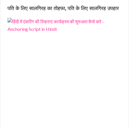
पति के लिए सालगिरह का तोहफा, पति के लिए सालगिरह उपहार
हिं
दी
में
एं
क
रिं
ग
की
स्क्
प्ट
का
र्य
क्र
म
की