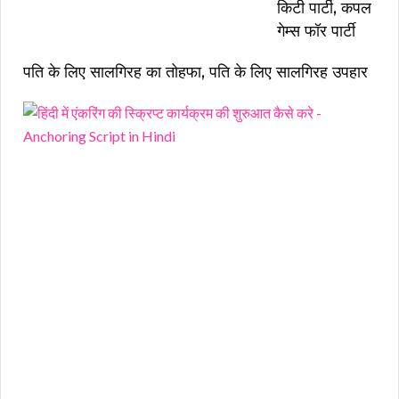
किटी पार्टी, कपल
गेम्स फॉर पार्टी
पति के लिए सालगिरह का तोहफा, पति के लिए सालगिरह उपहार
हिं
दी
में
एं
क
रिं
ग
की
स्क्
प्ट
का
र्य
क्र