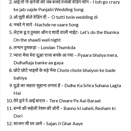
आई तो गो क्रेजी की जब बजदे पंजाबी वेडिंग सोंग – I toh go crazy
ke jab vajde Punjabi Wedding Song
ओ तूती बोले वेडिंग दी – O tutti bole wedding di
नचदे ने सारे -Nachde ne saare Song
लेट्स डू द ठुमका ऑन द शादी वाली नाईट- Let’s do the thumka
On the shaadi wali night
लन्दन ठुमकड़ा – Londan Thumkda
प्यारा भैया मेरा दूल्हा राजा बनके आ गया – Pyaara bhaiya mera,
DulhaRaja banke aa gaya
छोटे छोटे भाइयों के बड़े भैया Chote chote bhaiyon ke bade
bahiya
दुल्हे का सहता सुहाना लगता है – Dulhe Ka Srhra Suhana Lagta
Hai
तेरे द्वारे पे आई बारात – Tere Dware Pe Aai Baraat
बन्नो की सहेली रेशम की डोरी – Banno ki saheli, Resham ki
Dori
साजन जी घर आये – Sajan Ji Ghar Aaye