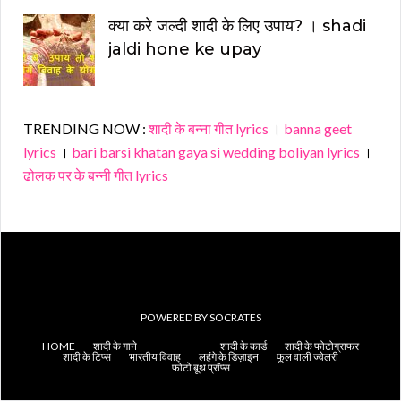
क्या करे जल्दी शादी के लिए उपाय? । shadi
jaldi hone ke upay
TRENDING NOW :
शादी के बन्ना गीत lyrics
।
banna geet
lyrics
।
bari barsi khatan gaya si wedding boliyan lyrics
।
ढोलक पर के बन्नी गीत lyrics
POWERED BY
SOCRATES
HOME
शादी के गाने
शादी की रस्में
शादी के कार्ड
शादी के फोटोग्राफर
शादी के टिप्स
भारतीय विवाह
लहंगे के डिज़ाइन
फूल वाली ज्वेलरी
फोटो बूथ प्रॉप्स