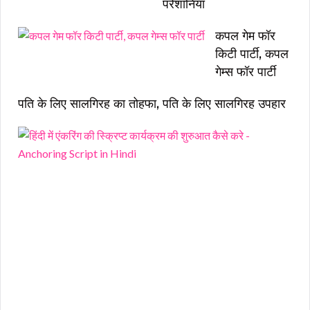
परेशानियां
कपल गेम फॉर
किटी पार्टी, कपल
गेम्स फॉर पार्टी
पति के लिए सालगिरह का तोहफा, पति के लिए सालगिरह उपहार
हिं
दी
में
एं
क
रिं
ग
की
स्क्
प्ट