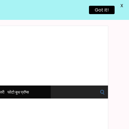
X
Got it!
Search
ेलरी
फोटो बूथ प्रॉप्स
for: