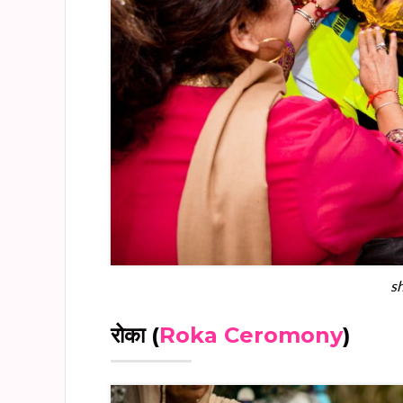
s
रोका
(
Roka Ceromony
)